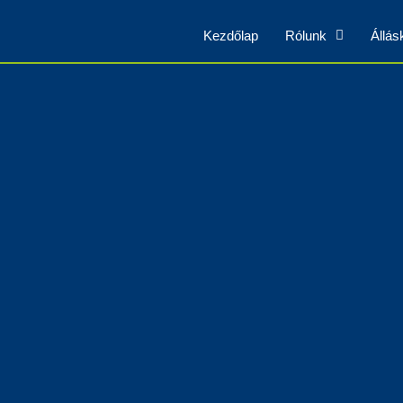
Kezdőlap
Rólunk
Állá