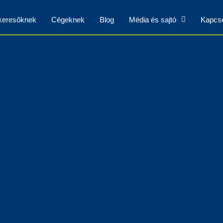
skeresőknek
Cégeknek
Blog
Média és sajtó
Kapcso