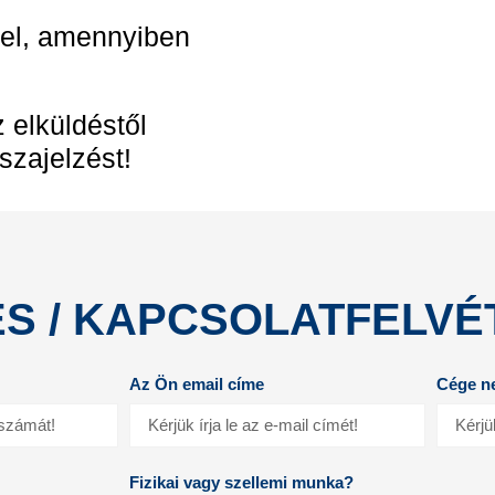
nel, amennyiben
 elküldéstől
szajelzést!
S / KAPCSOLATFELVÉ
Az Ön email címe
Cége n
Fizikai vagy szellemi munka?